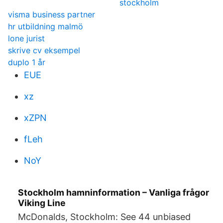
stockholm
visma business partner
hr utbildning malmö
lone jurist
skrive cv eksempel
duplo 1 år
EUE
xz
xZPN
fLeh
NoY
Stockholm hamninformation – Vanliga frågor
Viking Line
McDonalds, Stockholm: See 44 unbiased