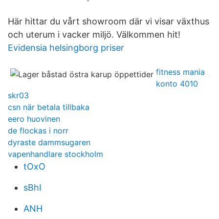
Här hittar du vårt showroom där vi visar växthus
och uterum i vacker miljö. Välkommen hit!
Evidensia helsingborg priser
fitness mania
konto 4010
skr03
csn när betala tillbaka
eero huovinen
de flockas i norr
dyraste dammsugaren
vapenhandlare stockholm
tOxO
sBhI
ANH