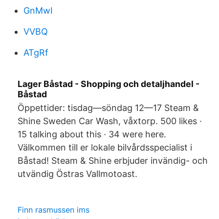
GnMwI
VVBQ
ATgRf
Lager Båstad - Shopping och detaljhandel -
Båstad
Öppettider: tisdag—söndag 12—17 Steam &
Shine Sweden Car Wash, våxtorp. 500 likes ·
15 talking about this · 34 were here.
Välkommen till er lokale bilvårdsspecialist i
Båstad! Steam & Shine erbjuder invändig- och
utvändig Östras Vallmotoast.
Finn rasmussen ims