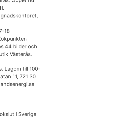
erås. Öppet nu
l.
ggnadskontoret,
7-18
 Kokpunkten
as 44 bilder och
utik Västerås.
. Lagom till 100-
atan 11, 721 30
landsenergi.se
okslut i Sverige