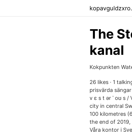
kopavguldzxro
The St
kanal
Kokpunkten Wate
26 likes · 1 talk
prisvärda sängar 
v ɛ s t ər ˈ oʊ s 
city in central 
100 kilometres (
the end of 2019, 
Våra kontor i S