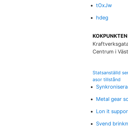
tOxJw
hdeg
KOKPUNKTEN - 
Kraftverksgata
Centrum i Väst
Statsanställd s
asor tillstånd
Synkroniser
Metal gear so
Lon it suppor
Svend brink