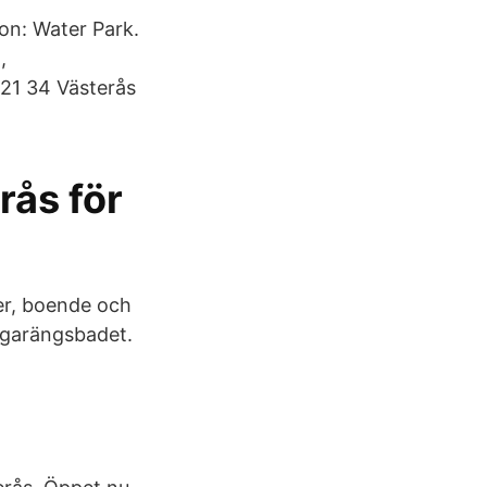
on: Water Park.
,
21 34 Västerås
rås för
er, boende och
Lögarängsbadet.