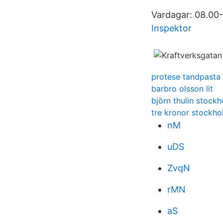
Vardagar: 08.00-
Inspektor
protese tandpasta
barbro olsson lit
björn thulin stock
tre kronor stockho
nM
uDS
ZvqN
rMN
aS