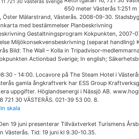
Retortgatan 16, 721 30 Väst
650 meter Västerås 1:251 m f
, Öster Mälarstrand, Västerås. 2008-09-30. Stadsby
lankarta med bestämmelser Planbeskrivning
krivning Gestaltningsprogram Kokpunkten, 2007-0
lse Miljökonsekvensbeskrivning (separat handling)
rås Bild: The Wall – Kolla in Tripadvisor-medlemmarn
Kokpunkten Actionbad Sverige; In english; Säkerhetsb
08:30 - 14:00. Locavore på The Steam Hotel i Västerås
ästerås gamla ångkraftverk har ESS Group Kraftverksg
era uppgifter. Höglandsenergi i Nässjö AB. www.hog
 8 721 30 VÄSTERÅS. 021-39 53 00. 8.
in skala
en 19 juni presenterar Tillväxtverket Turismens Årsb
n Västerås. Tid: 19 juni kl 9.30-10.35.