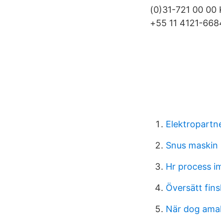
(0)31-721 00 00 
+55 11 4121-668
Elektropartn
Snus maskin
Hr process i
Översätt fin
När dog amal