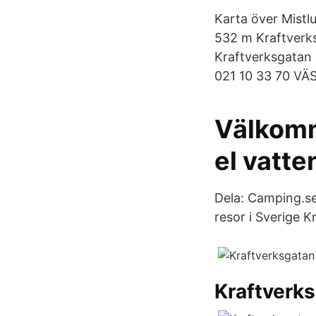
Karta över Mistl
532 m Kraftverksg
Kraftverksgatan 
021 10 33 70 VÄS
Välkomm
el vatt
Dela: Camping.se
resor i Sverige 
Kraftverks