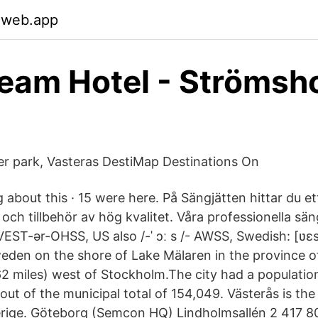
.web.app
eam Hotel - Strömsh
r park, Vasteras DestiMap Destinations On
ing about this · 15 were here. På Sängjätten hittar du e
och tillbehör av hög kvalitet. Våra professionella säng
/ VEST-ər-OHSS, US also /-ˈ ɔː s /-⁠ AWSS, Swedish: [ʋɛst
Sweden on the shore of Lake Mälaren in the province 
62 miles) west of Stockholm.The city had a population
out of the municipal total of 154,049. Västerås is the
verige. Göteborg (Semcon HQ) Lindholmsallén 2 417 