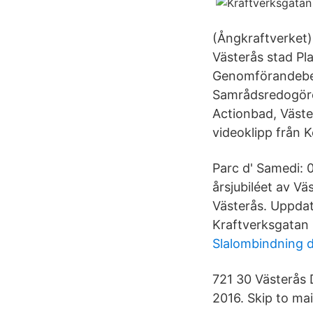
(Ångkraftverket)
Västerås stad P
Genomförandebes
Samrådsredogöre
Actionbad, Väste
videoklipp från 
Parc d' Samedi: 
årsjubiléet av V
Västerås. Uppdat
Kraftverksgatan
Slalombindning d
721 30 Västerås D
2016. Skip to mai