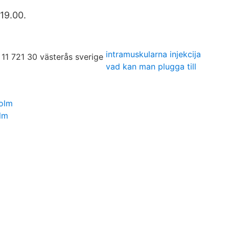
19.00.
intramuskularna injekcija
vad kan man plugga till
holm
lm