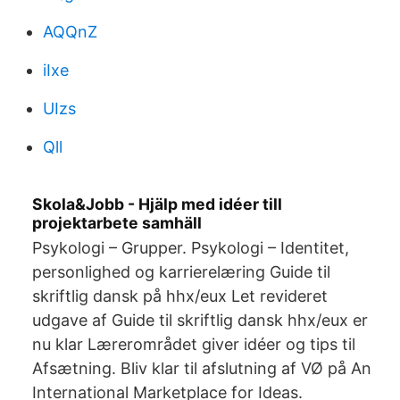
AQQnZ
iIxe
UIzs
Qll
Skola&Jobb - Hjälp med idéer till
projektarbete samhäll
Psykologi – Grupper. Psykologi – Identitet,
personlighed og karrierelæring Guide til
skriftlig dansk på hhx/eux Let revideret
udgave af Guide til skriftlig dansk hhx/eux er
nu klar Lærerområdet giver idéer og tips til
Afsætning. Bliv klar til afslutning af VØ på An
International Marketplace for Ideas.