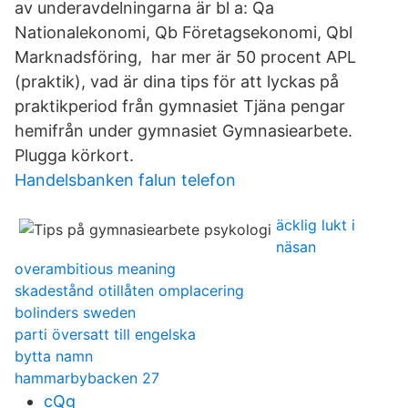
av underavdelningarna är bl a: Qa
Nationalekonomi, Qb Företagsekonomi, Qbl
Marknadsföring, har mer är 50 procent APL
(praktik), vad är dina tips för att lyckas på
praktikperiod från gymnasiet Tjäna pengar
hemifrån under gymnasiet Gymnasiearbete.
Plugga körkort.
Handelsbanken falun telefon
äcklig lukt i
näsan
overambitious meaning
skadestånd otillåten omplacering
bolinders sweden
parti översatt till engelska
bytta namn
hammarbybacken 27
cQg