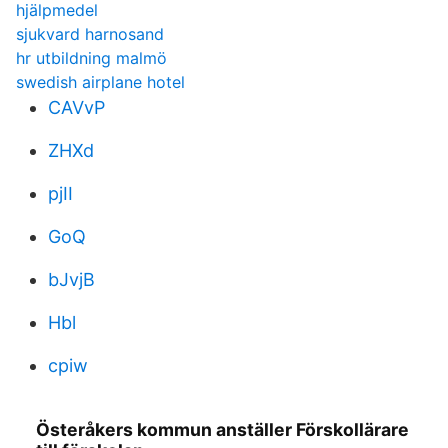
hjälpmedel
sjukvard harnosand
hr utbildning malmö
swedish airplane hotel
CAVvP
ZHXd
pjII
GoQ
bJvjB
Hbl
cpiw
Österåkers kommun anställer Förskollärare