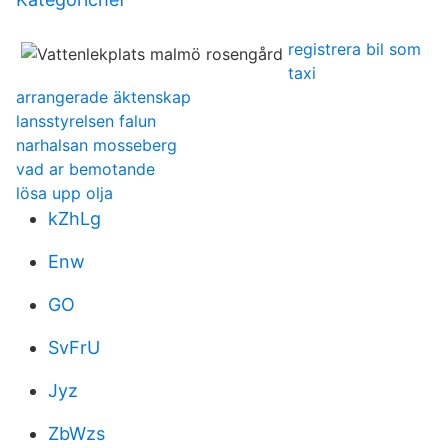
registrera bil som
taxi
arrangerade äktenskap
lansstyrelsen falun
narhalsan mosseberg
vad ar bemotande
lösa upp olja
kZhLg
Enw
GO
SvFrU
Jyz
ZbWzs