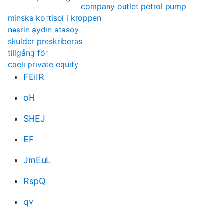
company outlet petrol pump
minska kortisol i kroppen
nesrin aydın atasoy
skulder preskriberas
tillgång för
coeli private equity
FEiIR
oH
SHEJ
EF
JmEuL
RspQ
qv