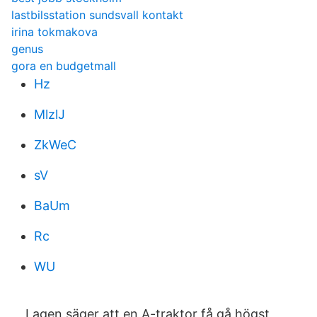
lastbilsstation sundsvall kontakt
irina tokmakova
genus
gora en budgetmall
Hz
MlzlJ
ZkWeC
sV
BaUm
Rc
WU
Lagen säger att en A-traktor få gå högst