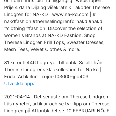
och den finns just nu tillgänglig i webshopen.
Prije 4 dana Dijalog višekratnik Također Therese
Lindgren for NA-KD | www.na-kd.com | #
nakdfashion #thereselindgrenfornakd #nakd
#clothing #fashion Discover the selection of
women's Brands at NA-KD Fashion. Shop
Therese Lindgren Frill Tops, Sweater Dresses,
Mesh Tees, Velvet Clothes & more.
81 kr. outlet46 Logotyp. Till butik. Se allt från
Therese Lindgrens klädkollektion för Na kd |
Frida. Artikelnr: Tröjor-103660-jpq403.
Utveckla appar
2021-04-14 · Det senaste om Therese Lindgren.
Läs nyheter, artiklar och se tv-klipp om Therese
Lindgren på Aftonbladet.se. 10 FEBRUARI NÖJE.