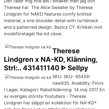
Den faller mig inte alls i smaken men jag och
Therese har The Alice Sweater by Therese
Lindgren for NAKD features comfy knitted
material, a one shoulder detail with turtleneck
and a patterned design. Bazics CY. Kritiken mot
modeföretaget Na-kd växer.
Therese
Lindgren x NA-KD, Klänning,
Strl:.. 431411140 ᐈ Sellpy
SKU: SKU- 65456-
naw635. Avaibility: Finns
I Lager. Kategori: Rabattklänning 14 maj 2017 En
av sveriges största Youtubers - Therese
Lindgren har släppt en kollektion för NA-KD*