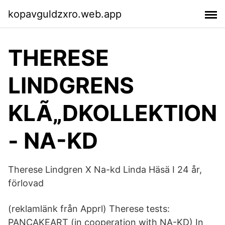
kopavguldzxro.web.app
THERESE
LINDGRENS
KLÃ„DKOLLEKTION
- NA-KD
Therese Lindgren X Na-kd Linda Häsä I 24 år,
förlovad
(reklamlänk från Apprl) Therese tests:
PANCAKEART (in cooperation with NA-KD) In