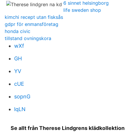
6 sinnet helsingborg
life sweden shop
kimchi recept utan fisksås
gdpr för enmansföretag
honda civic
tillstand ovningskora
wXf
GH
YV
cUE
sopnG
lqLN
Se allt från Therese Lindgrens klädkollektion